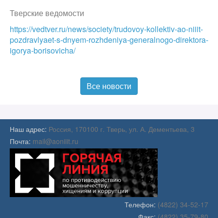
Тверские ведомости
https://vedtver.ru/news/society/trudovoy-kollektiv-ao-niiit-
pozdravlyaet-s-dnyem-rozhdeniya-generalnogo-direktora-
igorya-borisovicha/
Все новости
Наш адрес:
Россия, 170100 г. Тверь, ул. А. Дементьева, 3
Почта:
mail@aoniiit.ru
Телефон:
(4822) 34-52-17
Факс:
(4822) 35-79-80