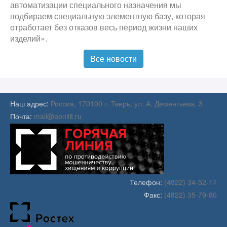
автоматизации специального назначения мы
подбираем специальную элементную базу, которая
отработает без отказов весь период жизни наших
изделий».
Все новости
Наш адрес:
Россия, 170100 г. Тверь, ул. А. Дементьева, 3
Почта:
mail@aoniiit.ru
Телефон:
(4822) 34-52-17
Факс:
(4822) 35-79-80