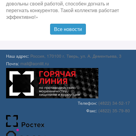
довольны своей работой, способен догнать и
перегнать конкурентов. Такой коллектив работает
эффективно!»
Все новости
Наш адрес:
Россия, 170100 г. Тверь, ул. А. Дементьева, 3
Почта:
mail@aoniiit.ru
Телефон:
(4822) 34-52-17
Факс:
(4822) 35-79-80